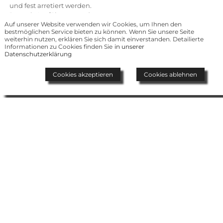
und fest arretiert werden.
Je nach Ausführung und
Auf unserer Website verwenden wir Cookies, um Ihnen den
Fahrzeuggewicht, ist so trotz
bestmöglichen Service bieten zu können. Wenn Sie unsere Seite
Penetration durch Beschuss
weiterhin nutzen, erklären Sie sich damit einverstanden. Detailierte
eine hohe Fahrsicherheit und
Informationen zu Cookies finden Sie
in unserer
hohe
Datenschutzerklärung
Notlaufgeschwindigkeiten
gewährleistet. Je nach
Cookies akzeptieren
Cookies ablehnen
Hersteller und Konzept
können so Fluchtdistanzen
von 15 bis 200km überbrückt
werden.
ACP Deutschland vertreibt alle
etablierten und zertifizierten
Hersteller von Runflat
Systemen, wie z.B. Hutchinson
Rodgard, Runflat International
und Michelin Pax in
Erstausrüster-Qualität. Alle
Systeme werden auf
zertifizierten Felgen mit hoher
Traglast angeboten. Wir
schulen Werkstätten und