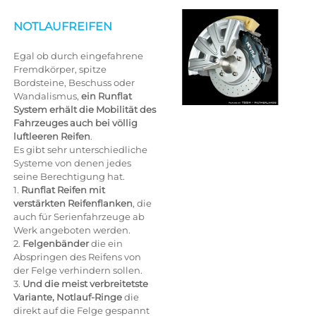
NOTLAUFREIFEN
Egal ob durch eingefahrene
Fremdkörper, spitze
Bordsteine, Beschuss oder
Wandalismus,
ein Runflat
System erhält die Mobilität des
Fahrzeuges auch bei völlig
luftleeren Reifen
.
Es gibt sehr unterschiedliche
Systeme von denen jedes
seine Berechtigung hat.
1.
Runflat Reifen mit
verstärkten Reifenflanken
, die
auch für Serienfahrzeuge ab
Werk angeboten werden.
2.
Felgenbänder
die ein
Abspringen des Reifens von
der Felge verhindern sollen.
3.
Und die meist verbreitetste
Variante, Notlauf-Ringe
die
direkt auf die Felge gespannt